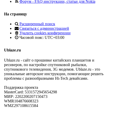
Форум - FAQ инструкции, статьи для Nokia
На страницу
Расширенный поиск
Связаться с администрацией
Удалить cookies конференции
Часовой пояс:
UTC+03:00
Ublaze.ru
Ublaze.ru - сайт о прошивке китайских планшетов и
ресиверов, по настройке спутниковой рыбалки,
спутникового телевидения, 3G модемов. Ublaze.ru - это
уникальные авторские инструкции, помогающие решить
проблемы с разнообразными Hi-Tech девайсами.
Поддержка проекта
MasterCard: 5331572945654298
МИР: 2202200207150473
WMR104876608323
WMZ297108615584