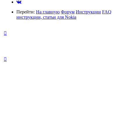
Перейти:
На главную
Форум
Инструкции
FAQ
инструкции, статьи для Nokia