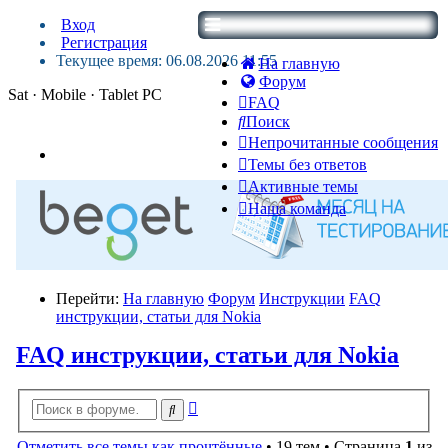
Вход
Регистрация
Текущее время: 06.08.2026 11:55
На главную
Форум
Sat · Mobile · Tablet PC
FAQ
Поиск
Непрочитанные сообщения
Темы без ответов
Активные темы
Наша команда
Перейти:
На главную
Форум
Инструкции
FAQ
инструкции, статьи для Nokia
FAQ инструкции, статьи для Nokia
Расширенный
Поиск
поиск
Отметить все темы как прочтённые
• 19 тем • Страница
1
из