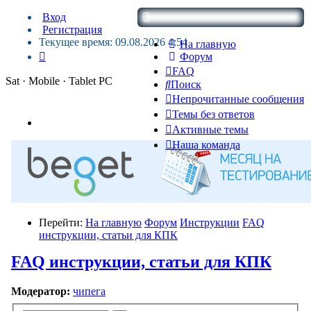
Вход
Регистрация
Текущее время: 09.08.2026 4:54
На главную
Форум
FAQ
Sat · Mobile · Tablet PC
Поиск
Непрочитанные сообщения
Темы без ответов
Активные темы
Наша команда
Перейти:
На главную
Форум
Инструкции
FAQ
инструкции, статьи для КПК
FAQ инструкции, статьи для КПК
Модератор:
чипега