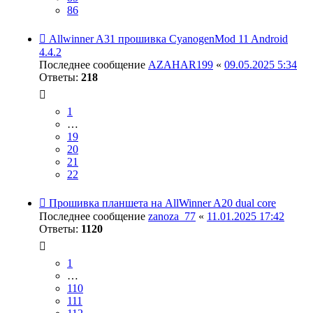
86
Allwinner A31 прошивка CyanogenMod 11 Android
4.4.2
Последнее сообщение
AZAHAR199
«
09.05.2025 5:34
Ответы:
218
1
…
19
20
21
22
Прошивка планшета на AllWinner A20 dual core
Последнее сообщение
zanoza_77
«
11.01.2025 17:42
Ответы:
1120
1
…
110
111