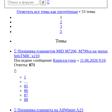
Расширенный
Поиск
поиск
Отметить все темы как прочтённые
• 53 темы
1
2
3
След.
Темы
Прошивка планшетов MID M7206, M799ca на чипах
InfoTMIC x210
Последнее сообщение
Кириллсупер
«
11.06.2026 9:16
Ответы:
871
1
…
85
86
87
88
Прошивка планшета на AllWinner A23