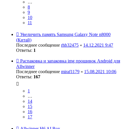
…
8
9
10
11
Увеличить память Samsung Galaxy Note n8000
(Китай)
Последнее сообщение
rhb32475
«
14.12.2021 9:47
Ответы:
1
Распаковка и запаковка img прошивок Android для
Allwinner
Последнее сообщение
miraf1179
«
15.08.2021 10:06
Ответы:
167
1
…
14
15
16
17
Allwinner H6 AI Box