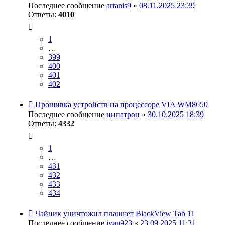
Последнее сообщение
artanis9
«
08.11.2025 23:39
Ответы:
4010
1
…
399
400
401
402
Прошивка устройств на процессоре VIA WM8650
Последнее сообщение
ципатрон
«
30.10.2025 18:39
Ответы:
4332
1
…
431
432
433
434
Чайник уничтожил планшет BlackView Tab 11
Последнее сообщение
ivan923
«
23.09.2025 11:31