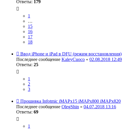
Ответы:
179
1
…
15
16
17
18
Ввод iPhone и iPad в DFU (режим восстановления)
Последнее сообщение
KaleyCuoco
«
02.08.2018 12:49
Ответы:
25
1
2
3
Прошивка Infotmic iMAPx15 iMAPx800 iMAPx820
Последнее сообщение
OlegShin
«
04.07.2018 13:16
Ответы:
69
1