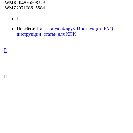
WMR104876608323
WMZ297108615584
Перейти:
На главную
Форум
Инструкции
FAQ
инструкции, статьи для КПК