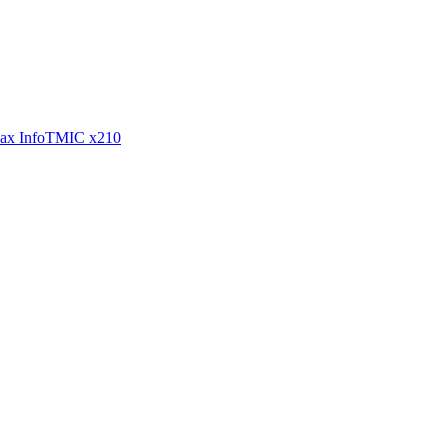
ах InfoTMIC x210