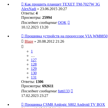
Как прошить планшет TEXET TM-7027W 3G
AlexNadi
» 23.06.2015 20:27
Ответы:
4
Просмотры:
25994
Последнее сообщение
OOK
10.12.2023 13:20
Прошивка устройств на процессоре VIA WM8850
Blaze
» 20.08.2012 21:26
1
…
127
128
129
130
131
Ответы:
1306
Просмотры:
692611
Последнее сообщение
futti133
17.02.2023 23:27
Прошивка CSM8 Amlogic S802 Android TV BOX