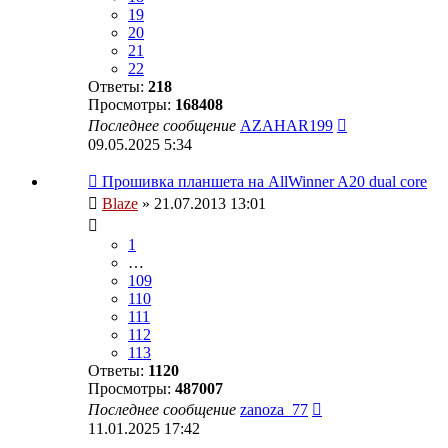
19
20
21
22
Ответы:
218
Просмотры:
168408
Последнее сообщение
AZAHAR199
09.05.2025 5:34
Прошивка планшета на AllWinner A20 dual core
Blaze
» 21.07.2013 13:01
1
…
109
110
111
112
113
Ответы:
1120
Просмотры:
487007
Последнее сообщение
zanoza_77
11.01.2025 17:42