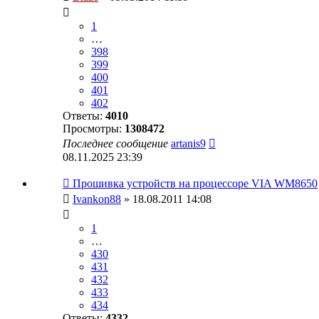
1
…
398
399
400
401
402
Ответы:
4010
Просмотры:
1308472
Последнее сообщение
artanis9
08.11.2025 23:39
Прошивка устройств на процессоре VIA WM8650
Ivankon88
» 18.08.2011 14:08
1
…
430
431
432
433
434
Ответы:
4332