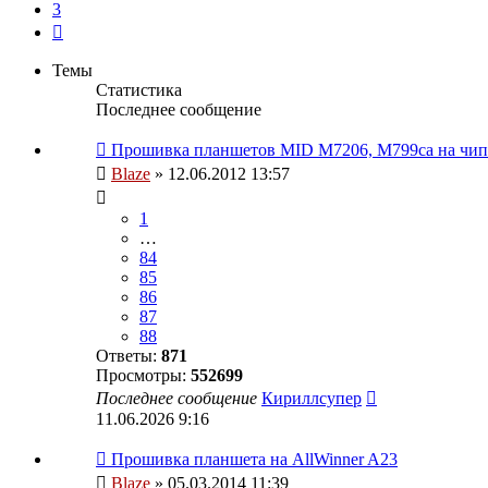
3
След.
Темы
Статистика
Последнее сообщение
Прошивка планшетов MID M7206, M799ca на чип
Blaze
» 12.06.2012 13:57
1
…
84
85
86
87
88
Ответы:
871
Просмотры:
552699
Последнее сообщение
Кириллсупер
11.06.2026 9:16
Прошивка планшета на AllWinner A23
Blaze
» 05.03.2014 11:39