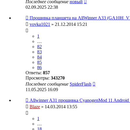
Последнее сообщение
новый
02.09.2025 22:38
Прошивка планшета на AllWinner A33 (GA10H_V1.
vovka1021
» 21.12.2014 15:21
1
…
82
83
84
85
86
Ответы:
857
Просмотры:
343270
Последнее сообщение
SpiderFlash
11.05.2025 16:09
Allwinner A31 прошивка CyanogenMod 11 Android 
Blaze
» 14.03.2014 13:55
1
…
18