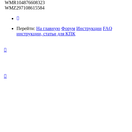
WMR104876608323
WMZ297108615584
Перейти:
На главную
Форум
Инструкции
FAQ
инструкции, статьи для КПК