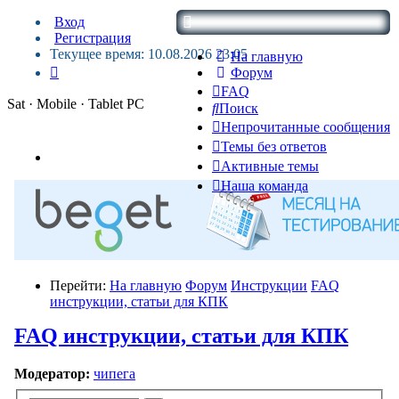
Вход
Регистрация
Текущее время: 10.08.2026 23:05
На главную
Форум
FAQ
Sat · Mobile · Tablet PC
Поиск
Непрочитанные сообщения
Темы без ответов
Активные темы
Наша команда
Перейти:
На главную
Форум
Инструкции
FAQ
инструкции, статьи для КПК
FAQ инструкции, статьи для КПК
Модератор:
чипега