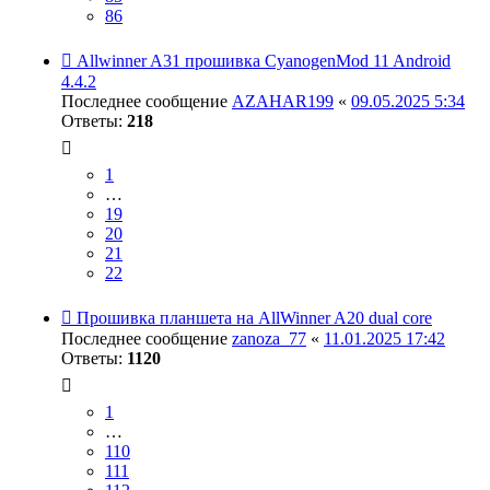
86
Allwinner A31 прошивка CyanogenMod 11 Android
4.4.2
Последнее сообщение
AZAHAR199
«
09.05.2025 5:34
Ответы:
218
1
…
19
20
21
22
Прошивка планшета на AllWinner A20 dual core
Последнее сообщение
zanoza_77
«
11.01.2025 17:42
Ответы:
1120
1
…
110
111