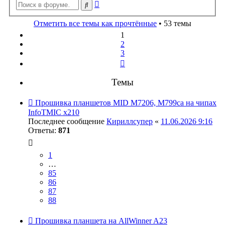
Расширенный
Поиск
поиск
Отметить все темы как прочтённые
• 53 темы
1
2
3
След.
Темы
Прошивка планшетов MID M7206, M799ca на чипах
InfoTMIC x210
Последнее сообщение
Кириллсупер
«
11.06.2026 9:16
Ответы:
871
1
…
85
86
87
88
Прошивка планшета на AllWinner A23