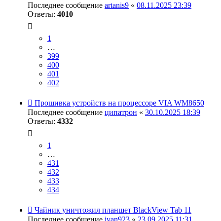
Последнее сообщение
artanis9
«
08.11.2025 23:39
Ответы:
4010
1
…
399
400
401
402
Прошивка устройств на процессоре VIA WM8650
Последнее сообщение
ципатрон
«
30.10.2025 18:39
Ответы:
4332
1
…
431
432
433
434
Чайник уничтожил планшет BlackView Tab 11
Последнее сообщение
ivan923
«
23.09.2025 11:31