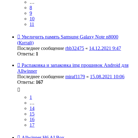
…
8
9
10
11
Увеличить память Samsung Galaxy Note n8000
(Китай)
Последнее сообщение
rhb32475
«
14.12.2021 9:47
Ответы:
1
Распаковка и запаковка img прошивок Android для
Allwinner
Последнее сообщение
miraf1179
«
15.08.2021 10:06
Ответы:
167
1
…
14
15
16
17
Allwinner H6 AI Box