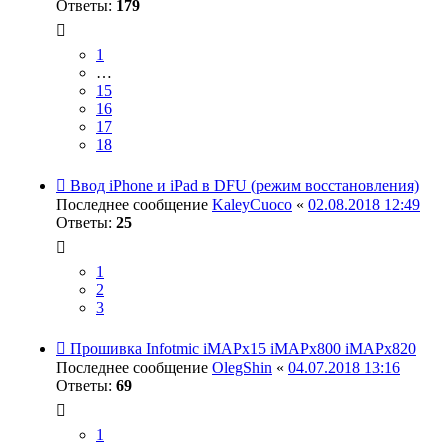
Ответы:
179
1
…
15
16
17
18
Ввод iPhone и iPad в DFU (режим восстановления)
Последнее сообщение
KaleyCuoco
«
02.08.2018 12:49
Ответы:
25
1
2
3
Прошивка Infotmic iMAPx15 iMAPx800 iMAPx820
Последнее сообщение
OlegShin
«
04.07.2018 13:16
Ответы:
69
1