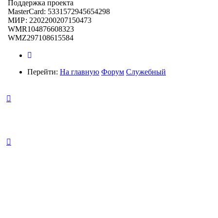
Поддержка проекта
MasterCard: 5331572945654298
МИР: 2202200207150473
WMR104876608323
WMZ297108615584
Перейти:
На главную
Форум
Служебный