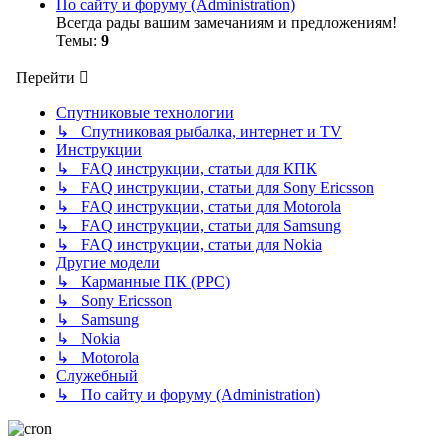
По сайту и форуму (Administration)
Всегда рады вашим замечаниям и предложениям!
Темы:
9
Перейти
Спутниковые технологии
↳ Спутниковая рыбалка, интернет и TV
Инструкции
↳ FAQ инструкции, статьи для КПК
↳ FAQ инструкции, статьи для Sony Ericsson
↳ FAQ инструкции, статьи для Motorola
↳ FAQ инструкции, статьи для Samsung
↳ FAQ инструкции, статьи для Nokia
Другие модели
↳ Карманные ПК (PPC)
↳ Sony Ericsson
↳ Samsung
↳ Nokia
↳ Motorola
Служебный
↳ По сайту и форуму (Administration)