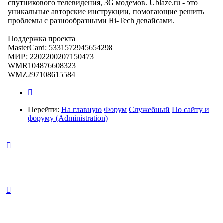
спутникового телевидения, 3G модемов. Ublaze.ru - это
уникальные авторские инструкции, помогающие решить
проблемы с разнообразными Hi-Tech девайсами.
Поддержка проекта
MasterCard: 5331572945654298
МИР: 2202200207150473
WMR104876608323
WMZ297108615584
Перейти:
На главную
Форум
Служебный
По сайту и
форуму (Administration)