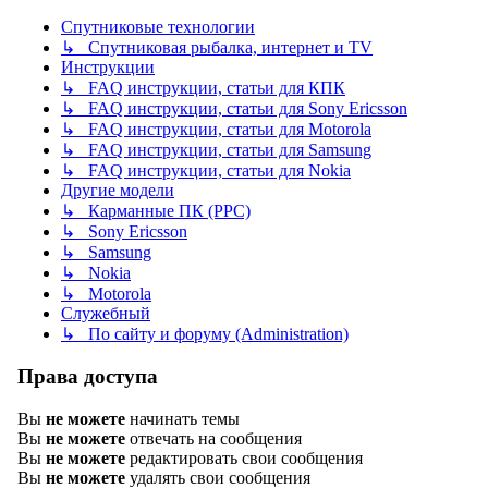
Спутниковые технологии
↳ Спутниковая рыбалка, интернет и TV
Инструкции
↳ FAQ инструкции, статьи для КПК
↳ FAQ инструкции, статьи для Sony Ericsson
↳ FAQ инструкции, статьи для Motorola
↳ FAQ инструкции, статьи для Samsung
↳ FAQ инструкции, статьи для Nokia
Другие модели
↳ Карманные ПК (PPC)
↳ Sony Ericsson
↳ Samsung
↳ Nokia
↳ Motorola
Служебный
↳ По сайту и форуму (Administration)
Права доступа
Вы
не можете
начинать темы
Вы
не можете
отвечать на сообщения
Вы
не можете
редактировать свои сообщения
Вы
не можете
удалять свои сообщения