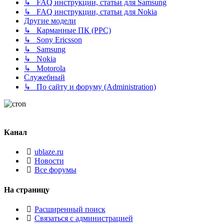
↳ FAQ инструкции, статьи для Samsung
↳ FAQ инструкции, статьи для Nokia
Другие модели
↳ Карманные ПК (PPC)
↳ Sony Ericsson
↳ Samsung
↳ Nokia
↳ Motorola
Служебный
↳ По сайту и форуму (Administration)
Канал
ublaze.ru
Новости
Все форумы
На страницу
Расширенный поиск
Связаться с администрацией