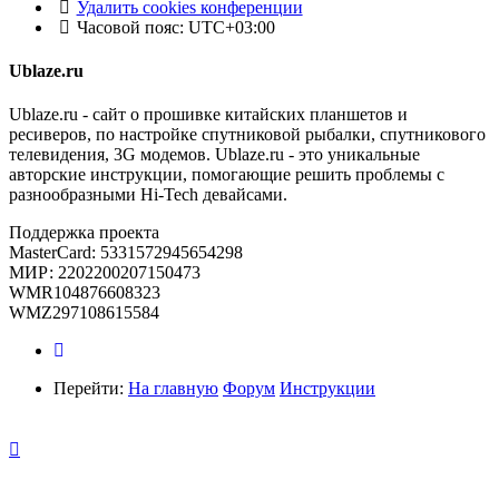
Удалить cookies конференции
Часовой пояс:
UTC+03:00
Ublaze.ru
Ublaze.ru - сайт о прошивке китайских планшетов и
ресиверов, по настройке спутниковой рыбалки, спутникового
телевидения, 3G модемов. Ublaze.ru - это уникальные
авторские инструкции, помогающие решить проблемы с
разнообразными Hi-Tech девайсами.
Поддержка проекта
MasterCard: 5331572945654298
МИР: 2202200207150473
WMR104876608323
WMZ297108615584
Перейти:
На главную
Форум
Инструкции