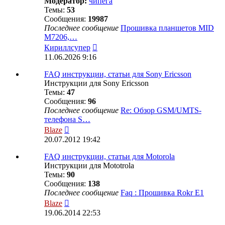
Модератор:
чипега
Темы:
53
Сообщения:
19987
Последнее сообщение
Прошивка планшетов MID
M7206,…
Перейти
Кириллсупер
к
11.06.2026 9:16
последнему
сообщению
FAQ инструкции, статьи для Sony Ericsson
Инструкции для Sony Ericsson
Темы:
47
Сообщения:
96
Последнее сообщение
Re: Обзор GSM/UMTS-
телефона S…
Перейти
Blaze
к
20.07.2012 19:42
последнему
сообщению
FAQ инструкции, статьи для Motorola
Инструкции для Mototrola
Темы:
90
Сообщения:
138
Последнее сообщение
Faq : Прошивка Rokr E1
Перейти
Blaze
к
19.06.2014 22:53
последнему