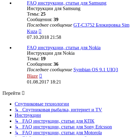
сообщению
FAQ инструкции, статьи для Samsung
Инструкции для Samsung
Темы:
25
Сообщения:
39
Последнее сообщение
GT-C3752 Блокировка Sim
Перейти
Kuza
к
07.10.2018 21:58
последнему
сообщению
FAQ инструкции, статьи для Nokia
Инструкции для Nokia
Темы:
19
Сообщения:
36
Последнее сообщение
Symbian OS 9.1 UIQ3
Перейти
Blaze
к
01.08.2017 18:21
последнему
сообщению
Перейти
Спутниковые технологии
↳ Спутниковая рыбалка, интернет и TV
Инструкции
↳ FAQ инструкции, статьи для КПК
↳ FAQ инструкции, статьи для Sony Ericsson
↳ FAQ инструкции, статьи для Motorola