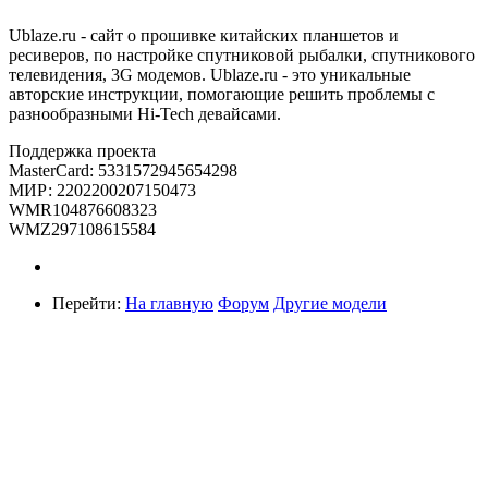
Ublaze.ru - сайт о прошивке китайских планшетов и
ресиверов, по настройке спутниковой рыбалки, спутникового
телевидения, 3G модемов. Ublaze.ru - это уникальные
авторские инструкции, помогающие решить проблемы с
разнообразными Hi-Tech девайсами.
Поддержка проекта
MasterCard: 5331572945654298
МИР: 2202200207150473
WMR104876608323
WMZ297108615584
Перейти:
На главную
Форум
Другие модели