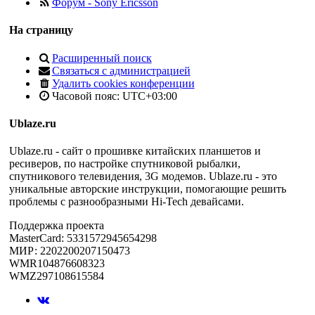
Форум - Sony Ericsson
На страницу
Расширенный поиск
Связаться с администрацией
Удалить cookies конференции
Часовой пояс:
UTC+03:00
Ublaze.ru
Ublaze.ru - сайт о прошивке китайских планшетов и
ресиверов, по настройке спутниковой рыбалки,
спутникового телевидения, 3G модемов. Ublaze.ru - это
уникальные авторские инструкции, помогающие решить
проблемы с разнообразными Hi-Tech девайсами.
Поддержка проекта
MasterCard: 5331572945654298
МИР: 2202200207150473
WMR104876608323
WMZ297108615584