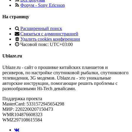
Форум - Sony Ericsson
На страницу
Расширенный поиск
Связаться с администрацией
Удалить cookies конференции
Часовой пояс:
UTC+03:00
Ublaze.ru
Ublaze.ru - сайт о прошивке китайских планшетов и
ресиверов, по настройке спутниковой рыбалки, спутникового
телевидения, 3G модемов. Ublaze.ru - это уникальные
авторские инструкции, помогающие решить проблемы с
разнообразными Hi-Tech девайсами.
Поддержка проекта
MasterCard: 5331572945654298
МИР: 2202200207150473
WMR104876608323
WMZ297108615584