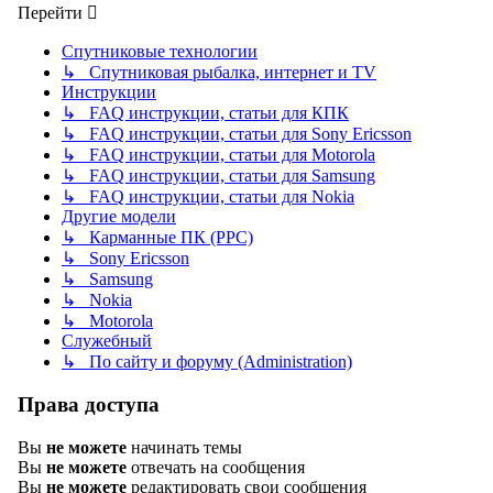
Перейти
Спутниковые технологии
↳ Спутниковая рыбалка, интернет и TV
Инструкции
↳ FAQ инструкции, статьи для КПК
↳ FAQ инструкции, статьи для Sony Ericsson
↳ FAQ инструкции, статьи для Motorola
↳ FAQ инструкции, статьи для Samsung
↳ FAQ инструкции, статьи для Nokia
Другие модели
↳ Карманные ПК (PPC)
↳ Sony Ericsson
↳ Samsung
↳ Nokia
↳ Motorola
Служебный
↳ По сайту и форуму (Administration)
Права доступа
Вы
не можете
начинать темы
Вы
не можете
отвечать на сообщения
Вы
не можете
редактировать свои сообщения