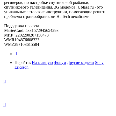
ресиверов, по настройке спутниковой рыбалки,
спутникового телевидения, 3G модемов. Ublaze.ru - это
уникальные авторские инструкции, помогающие решить
проблемы с разнообразными Hi-Tech девайсами.
Поддержка проекта
MasterCard: 5331572945654298
МИР: 2202200207150473
WMR104876608323
WMZ297108615584
Перейти:
На главную
Форум
Другие модели
Sony
Ericsson