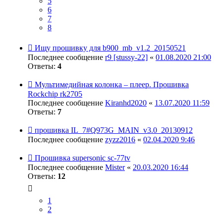
5
6
7
8
Ищу прошивку для b900_mb_v1.2_20150521
Последнее сообщение
r9 [stussy-22]
«
01.08.2020 21:00
Ответы:
4
Мультимедийная колонка – плеер. Прошивка
Rockchip rk2705
Последнее сообщение
Kiranhd2020
«
13.07.2020 11:59
Ответы:
7
прошивка IL_7#Q973G_MAIN_v3.0_20130912
Последнее сообщение
zyzz2016
«
02.04.2020 9:46
Прошивка supersonic sc-77tv
Последнее сообщение
Mister
«
20.03.2020 16:44
Ответы:
12
1
2