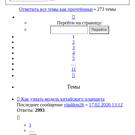
поиск
Отметить все темы как прочтённые
• 273 темы
Страница
1
Перейти на страницу:
из
11
1
2
3
4
5
…
11
След.
Темы
Как узнать модель китайского планшета
Последнее сообщение
vitalikm26
«
17.02.2026 13:12
Ответы:
2993
1
…