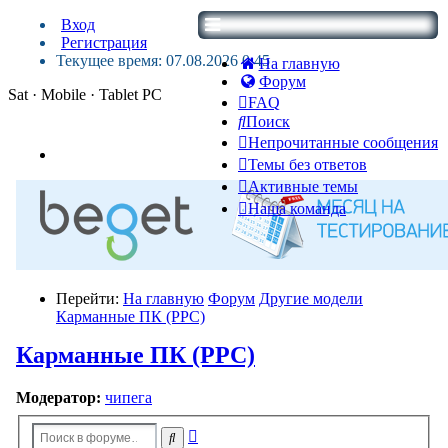
Вход
Регистрация
Текущее время: 07.08.2026 0:45
На главную
Форум
Sat · Mobile · Tablet PC
FAQ
Поиск
Непрочитанные сообщения
Темы без ответов
Активные темы
Наша команда
Перейти:
На главную
Форум
Другие модели
Карманные ПК (PPC)
Карманные ПК (PPC)
Модератор:
чипега
Расширенный
Поиск