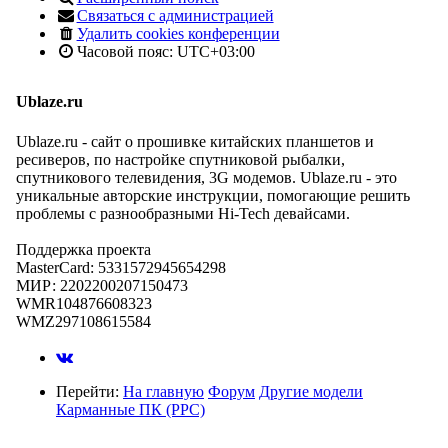
Связаться с администрацией
Удалить cookies конференции
Часовой пояс:
UTC+03:00
Ublaze.ru
Ublaze.ru - сайт о прошивке китайских планшетов и
ресиверов, по настройке спутниковой рыбалки,
спутникового телевидения, 3G модемов. Ublaze.ru - это
уникальные авторские инструкции, помогающие решить
проблемы с разнообразными Hi-Tech девайсами.
Поддержка проекта
MasterCard: 5331572945654298
МИР: 2202200207150473
WMR104876608323
WMZ297108615584
Перейти:
На главную
Форум
Другие модели
Карманные ПК (PPC)