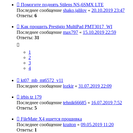
Помогите поднять Stilens NS-6SMX LTE
Последнее сообщение
shako.jalilov
«
20.10.2019 23:47
Ответы:
6
Как прошить Prestigio MultiPad PMT3017_WI
Последнее сообщение
max797
«
15.10.2019 22:59
Ответы:
31
1
2
3
4
kt07_mb_mt6572_v11
Последнее сообщение
lozkir
«
31.07.2019 22:09
irbis tz 179
Последнее сообщение
tehnik66685
«
16.07.2019 7:52
Ответы:
5
FileMate X4 ищется прошивка
Последнее сообщение
kraiton
«
09.05.2019 11:20
Ответы:
1