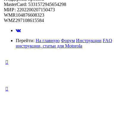
MasterCard: 5331572945654298
МИР: 2202200207150473
WMR104876608323
WMZ297108615584
Перейти:
На главную
Форум
Инструкции
FAQ
инструкции, статьи для Motorola