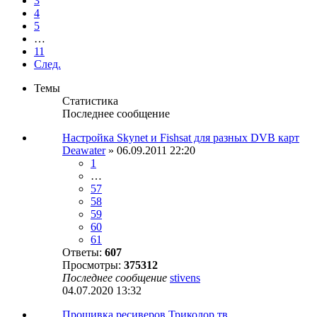
3
4
5
…
11
След.
Темы
Статистика
Последнее сообщение
Настройка Skynet и Fishsat для разных DVB карт
Deawater
» 06.09.2011 22:20
1
…
57
58
59
60
61
Ответы:
607
Просмотры:
375312
Последнее сообщение
stivens
04.07.2020 13:32
Прошивка ресиверов Триколор тв