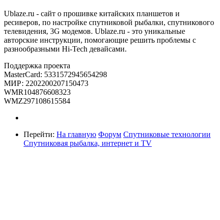
Ublaze.ru - сайт о прошивке китайских планшетов и
ресиверов, по настройке спутниковой рыбалки, спутникового
телевидения, 3G модемов. Ublaze.ru - это уникальные
авторские инструкции, помогающие решить проблемы с
разнообразными Hi-Tech девайсами.
Поддержка проекта
MasterCard: 5331572945654298
МИР: 2202200207150473
WMR104876608323
WMZ297108615584
Перейти:
На главную
Форум
Спутниковые технологии
Спутниковая рыбалка, интернет и TV