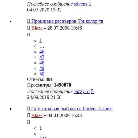
Последнее сообщение
stivens
04.07.2020 13:32
Прошивка ресиверов Триколор тв
Blaze
» 28.07.2008 19:46
1
…
46
47
48
49
50
Ответы:
491
Просмотры:
1490878
Последнее сообщение
Jazzy_d
24.09.2019 21:58
Спутниковая рыбалка в Porteus [Linux]
Blaze
» 04.01.2009 16:44
1
…