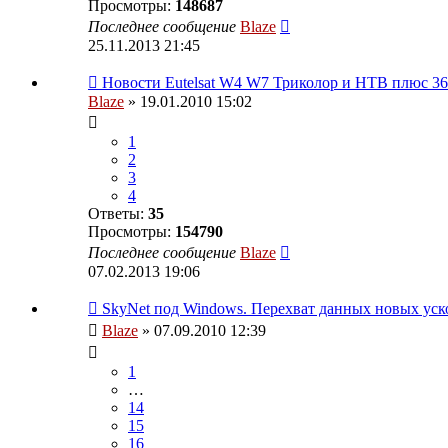
Просмотры:
148687
Последнее сообщение
Blaze
25.11.2013 21:45
Новости Eutelsat W4 W7 Триколор и НТВ плюс 3
Blaze
» 19.01.2010 15:02
1
2
3
4
Ответы:
35
Просмотры:
154790
Последнее сообщение
Blaze
07.02.2013 19:06
SkyNet под Windows. Перехват данных новых уск
Blaze
» 07.09.2010 12:39
1
…
14
15
16