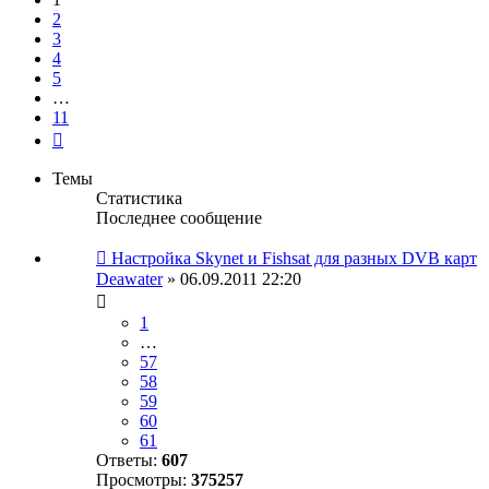
2
3
4
5
…
11
След.
Темы
Статистика
Последнее сообщение
Настройка Skynet и Fishsat для разных DVB карт
Deawater
» 06.09.2011 22:20
1
…
57
58
59
60
61
Ответы:
607
Просмотры:
375257