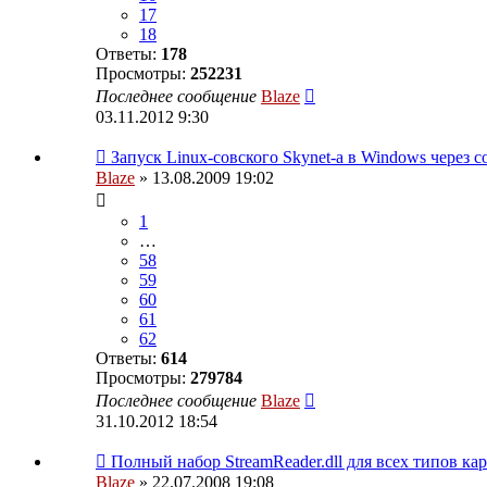
17
18
Ответы:
178
Просмотры:
252231
Последнее сообщение
Blaze
03.11.2012 9:30
Запуск Linux-совского Skynet-a в Windows через c
Blaze
» 13.08.2009 19:02
1
…
58
59
60
61
62
Ответы:
614
Просмотры:
279784
Последнее сообщение
Blaze
31.10.2012 18:54
Полный набор StreamReader.dll для всех типов кар
Blaze
» 22.07.2008 19:08