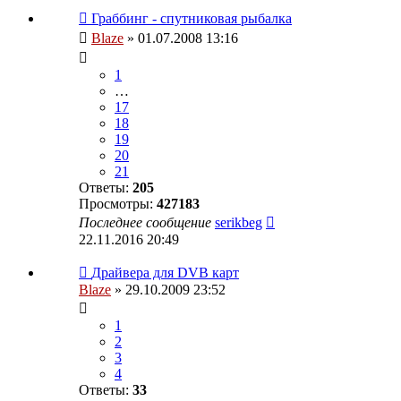
Граббинг - спутниковая рыбалка
Blaze
» 01.07.2008 13:16
1
…
17
18
19
20
21
Ответы:
205
Просмотры:
427183
Последнее сообщение
serikbeg
22.11.2016 20:49
Драйвера для DVB карт
Blaze
» 29.10.2009 23:52
1
2
3
4
Ответы:
33