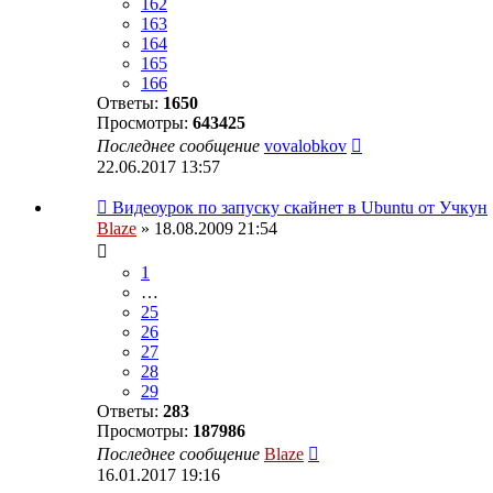
162
163
164
165
166
Ответы:
1650
Просмотры:
643425
Последнее сообщение
vovalobkov
22.06.2017 13:57
Видеоурок по запуску скайнет в Ubuntu от Учкун
Blaze
» 18.08.2009 21:54
1
…
25
26
27
28
29
Ответы:
283
Просмотры:
187986
Последнее сообщение
Blaze
16.01.2017 19:16