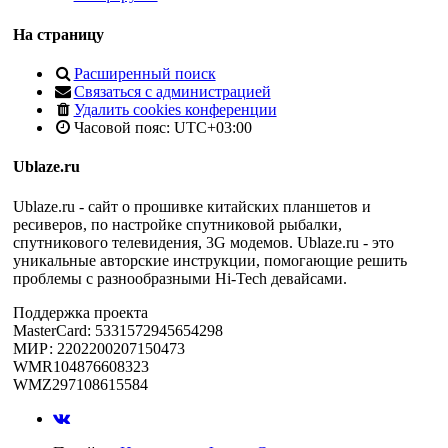
На страницу
Расширенный поиск
Связаться с администрацией
Удалить cookies конференции
Часовой пояс:
UTC+03:00
Ublaze.ru
Ublaze.ru - сайт о прошивке китайских планшетов и
ресиверов, по настройке спутниковой рыбалки,
спутникового телевидения, 3G модемов. Ublaze.ru - это
уникальные авторские инструкции, помогающие решить
проблемы с разнообразными Hi-Tech девайсами.
Поддержка проекта
MasterCard: 5331572945654298
МИР: 2202200207150473
WMR104876608323
WMZ297108615584