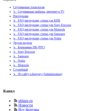
Спутниковые технологии
↳ Спутниковая рыбалка, интернет и TV
Инструкции
↳ FAQ инструкции, статьи для КПК
↳ FAQ инструкции, статьи для Sony Ericsson
↳ FAQ инструкции, статьи для Motorola
↳ FAQ инструкции, статьи для Samsung
↳ FAQ инструкции, статьи для Nokia
Другие модели
↳ Карманные ПК (PPC)
↳ Sony Ericsson
↳ Samsung
↳ Nokia
↳ Motorola
Служебный
↳ По сайту и форуму (Administration)
Канал
ublaze.ru
Новости
Все форумы