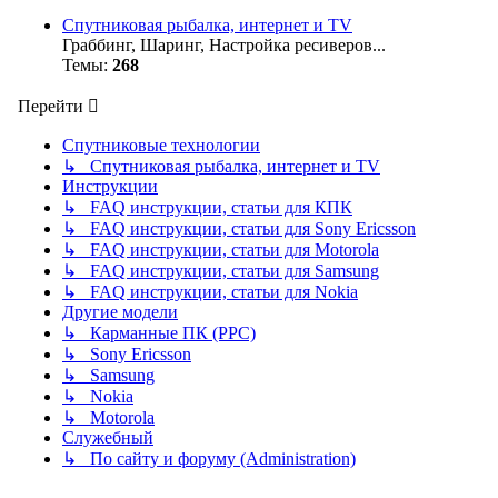
Спутниковая рыбалка, интернет и TV
Граббинг, Шаринг, Настройка ресиверов...
Темы:
268
Перейти
Спутниковые технологии
↳ Спутниковая рыбалка, интернет и TV
Инструкции
↳ FAQ инструкции, статьи для КПК
↳ FAQ инструкции, статьи для Sony Ericsson
↳ FAQ инструкции, статьи для Motorola
↳ FAQ инструкции, статьи для Samsung
↳ FAQ инструкции, статьи для Nokia
Другие модели
↳ Карманные ПК (PPC)
↳ Sony Ericsson
↳ Samsung
↳ Nokia
↳ Motorola
Служебный
↳ По сайту и форуму (Administration)