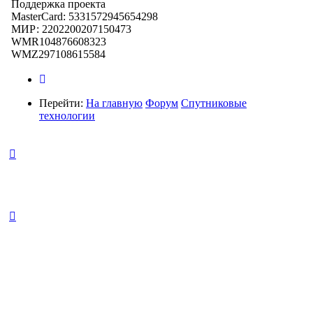
Поддержка проекта
MasterCard: 5331572945654298
МИР: 2202200207150473
WMR104876608323
WMZ297108615584
Перейти:
На главную
Форум
Спутниковые
технологии