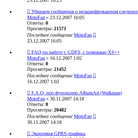
23.12.2007 16:25
Убираем сообщения о незашифрованном соедине
MotoFan
» 23.12.2007 16:05
Ответы:
0
Просмотры:
21571
Последнее сообщение
MotoFan
23.12.2007 16:05
FAQ по работе с GDFS, с помощью XS++
MotoFan
» 16.12.2007 1:02
Ответы:
0
Просмотры:
21452
Последнее сообщение
MotoFan
16.12.2007 1:02
F.A.Q. про фунцкцию AlbumArt (Walkman)
MotoFan
» 30.11.2007 14:18
Ответы:
0
Просмотры:
20482
Последнее сообщение
MotoFan
30.11.2007 14:18
Экономия GPRS-трафика