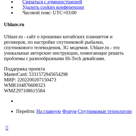
Связаться с администрацией
Удалить cookies конференции
Часовой пояс:
UTC+03:00
Ublaze.ru
Ublaze.ru - сайт о прошивке китайских планшетов и
ресиверов, по настройке спутниковой рыбалки,
спутникового телевидения, 3G модемов. Ublaze.ru - это
уникальные авторские инструкции, помогающие решить
проблемы с разнообразными Hi-Tech девайсами.
Поддержка проекта
MasterCard: 5331572945654298
МИР: 2202200207150473
WMR104876608323
WMZ297108615584
Перейти:
На главную
Форум
Спутниковые технологии