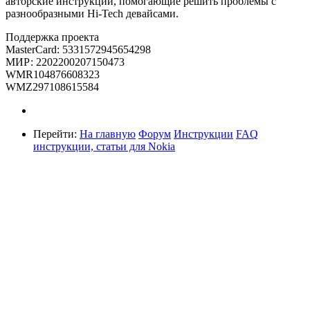
авторские инструкции, помогающие решить проблемы с
разнообразными Hi-Tech девайсами.
Поддержка проекта
MasterCard: 5331572945654298
МИР: 2202200207150473
WMR104876608323
WMZ297108615584
Перейти:
На главную
Форум
Инструкции
FAQ
инструкции, статьи для Nokia