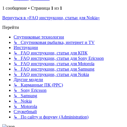
1 сообщение • Страница
1
из
1
Вернуться в «FAQ инструкции, статьи для Nokia»
Перейти
Спутниковые технологии
↳ Спутниковая рыбалка, интернет и TV
Инструкции
↳ FAQ инструкции, статьи для КПК
↳ FAQ инструкции, статьи для Sony Ericsson
↳ FAQ инструкции, статьи для Motorola
↳ FAQ инструкции, статьи для Samsung
↳ FAQ инструкции, статьи для Nokia
Другие модели
↳ Карманные ПК (PPC)
↳ Sony Ericsson
↳ Samsung
↳ Nokia
↳ Motorola
Служебный
↳ По сайту и форуму (Administration)