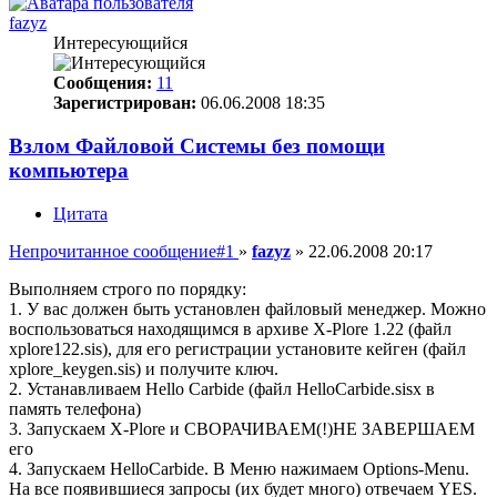
fazyz
Интересующийся
Сообщения:
11
Зарегистрирован:
06.06.2008 18:35
Взлом Файловой Системы без помощи
компьютера
Цитата
Непрочитанное сообщение
#1
»
fazyz
»
22.06.2008 20:17
Выполняем строго по порядку:
1. У вас должен быть установлен файловый менеджер. Можно
воспользоваться находящимся в архиве X-Plore 1.22 (файл
xplore122.sis), для его регистрации установите кейген (файл
xplore_keygen.sis) и получите ключ.
2. Устанавливаем Hello Carbide (файл HelloCarbide.sisx в
память телефона)
3. Запускаем X-Plore и СВОРАЧИВАЕМ(!)НЕ ЗАВЕРШАЕМ
его
4. Запускаем HelloCarbide. В Меню нажимаем Options-Menu.
На все появившиеся запросы (их будет много) отвечаем YES.