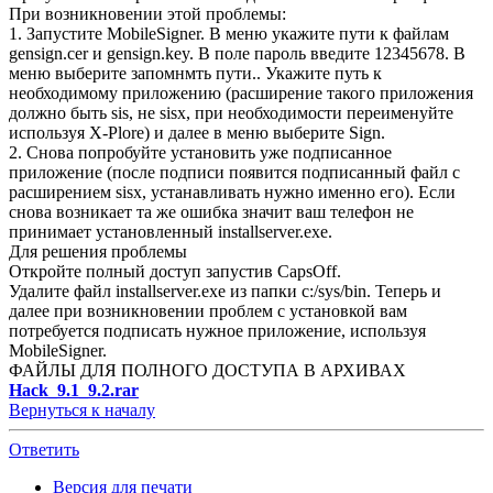
При возникновении этой проблемы:
1. Запустите MobileSigner. В меню укажите пути к файлам
gensign.cer и gensign.key. В поле пароль введите 12345678. В
меню выберите запомнмть пути.. Укажите путь к
необходимому приложению (расширение такого приложения
должно быть sis, не sisx, при необходимости переименуйте
используя X-Plore) и далее в меню выберите Sign.
2. Снова попробуйте установить уже подписанное
приложение (после подписи появится подписанный файл с
расширением sisx, устанавливать нужно именно его). Если
снова возникает та же ошибка значит ваш телефон не
принимает установленный installserver.exe.
Для решения проблемы
Откройте полный доступ запустив CapsOff.
Удалите файл installserver.exe из папки c:/sys/bin. Теперь и
далее при возникновении проблем с установкой вам
потребуется подписать нужное приложение, используя
MobileSigner.
ФАЙЛЫ ДЛЯ ПОЛНОГО ДОСТУПА В АРХИВАХ
Hack_9.1_9.2.rar
Вернуться к началу
Ответить
Версия для печати