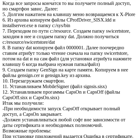
Когда все запросы кончатся то вы получаете полный доступ,
но смартфон завис. Далее:
5. Долгим нажатием на клавишу меню возвращаемся к X-Plore
6. Из архива копируем файлы CProfDriver_SISX.ldd и
installserver.exe в папку c:/sys/bin
7. Переходим по пути c:/resource. Создаем папку swicertstore,
заходим в нее и создаем папку dat. Должно получиться
c:/resource/swicertstore/dat
8. В папку dat копируем файл 0000001. Далее поочередно
ставим атрибут только чтение сначала на папку swicertstore,
потом на dat и на сам файл (для установки атрибута нажмите
клавишу 6 когда выбрана нужная папка/файл)
9. Создаем папку GenSign на карте памяти. Копируем в нее
файлы gensign.cer и gensign.key из архива.
10. Перезагружаем смартфон.
11. Устанавливаем MobileSigner (файл signsis.sisx)
12. Устанавливаем прогаммы CapsOn и CapsOff (файлы
CapsOff.sisx и CapsOn.sisx)
Итак мы получили:
-При необходимости запуск CapsOff открывает полный
доступ, а CapsOn закрывает.
-Должен устанавливаться любой софт вне зависимости от
даты сертификата и необходимых полномочий.
Возможные проблемы:
При установке приложений выдается Ошибка в сертификате.