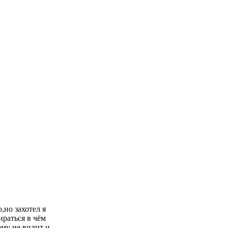
,но захотел я
ираться в чём
ому не видит и