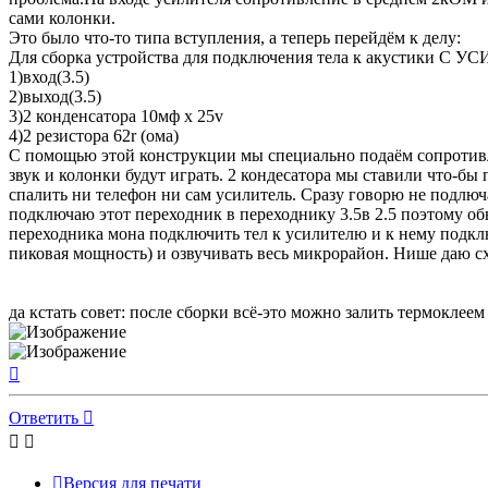
сами колонки.
Это было что-то типа вступления, а теперь перейдём к делу:
Для сборка устройства для подключения тела к акустики С У
1)вход(3.5)
2)выход(3.5)
3)2 конденсатора 10мф x 25v
4)2 резистора 62r (ома)
С помощью этой конструкции мы специально подаём сопротивле
звук и колонки будут играть. 2 кондесатора мы ставили что-
спалить ни телефон ни сам усилитель. Сразу говорю не подлюча
подключаю этот переходник в переходнику 3.5в 2.5 поэтому об
переходника мона подключить тел к усилителю и к нему подклю
пиковая мощность) и озвучивать весь микрорайон. Нише даю с
да кстать совет: после сборки всё-это можно залить термоклеем 
Вернуться
к
началу
Ответить
Версия для печати