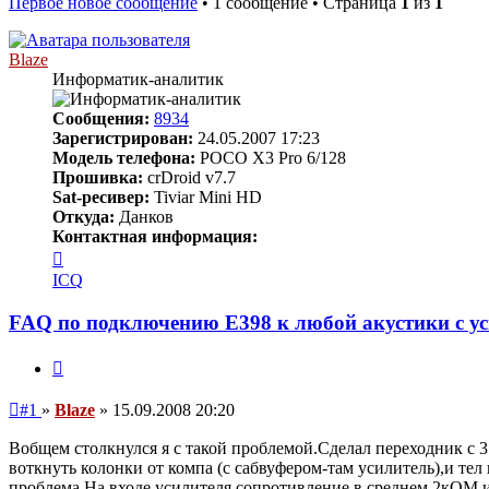
Первое новое сообщение
• 1 сообщение • Страница
1
из
1
Blaze
Информатик-аналитик
Сообщения:
8934
Зарегистрирован:
24.05.2007 17:23
Модель телефона:
POCO X3 Pro 6/128
Прошивка:
crDroid v7.7
Sat-ресивер:
Tiviar Mini HD
Откуда:
Данков
Контактная информация:
Контактная
информация
ICQ
пользователя
Blaze
FAQ по подключению E398 к любой акустики с у
Цитата
Непрочитанное
#1
»
Blaze
»
15.09.2008 20:20
сообщение
Вобщем столкнулся я с такой проблемой.Сделал переходник с 3
воткнуть колонки от компа (с сабвуфером-там усилитель),и тел 
проблема.На входе усилителя сопротивление в среднем 2кОМ и 