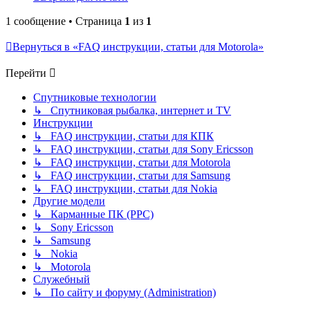
1 сообщение • Страница
1
из
1
Вернуться в «FAQ инструкции, статьи для Motorola»
Перейти
Спутниковые технологии
↳ Спутниковая рыбалка, интернет и TV
Инструкции
↳ FAQ инструкции, статьи для КПК
↳ FAQ инструкции, статьи для Sony Ericsson
↳ FAQ инструкции, статьи для Motorola
↳ FAQ инструкции, статьи для Samsung
↳ FAQ инструкции, статьи для Nokia
Другие модели
↳ Карманные ПК (PPC)
↳ Sony Ericsson
↳ Samsung
↳ Nokia
↳ Motorola
Служебный
↳ По сайту и форуму (Administration)