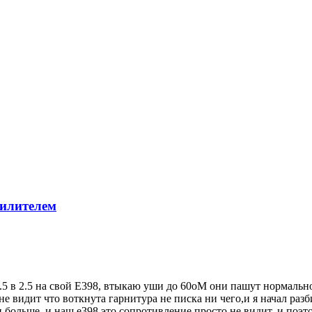
силителем
.5 в 2.5 на свой E398, втыкаю уши до 60оМ они пашут нормально
не видит что воткнута гарнитура не писка ни чего,и я начал разб
больше, и наш е398 это сопротивление просто не видит, и поэт