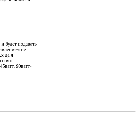
и будет подавать
тивлением не
х да я
го вот
5ватт, 90ватт-