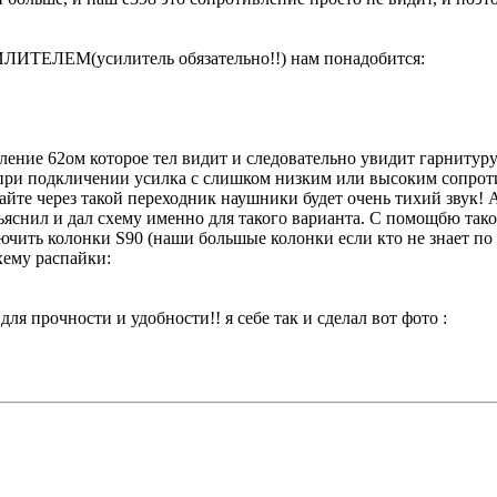
СИЛИТЕЛЕМ(усилитель обязательно!!) нам понадобится:
ние 62ом которое тел видит и следовательно увидит гарнитуру 
бы при подкличении усилка с слишком низким или высоким сопро
йте через такой переходник наушники будет очень тихий звук! А
ьяснил и дал схему именно для такого варианта. С помощбю тако
чить колонки S90 (наши большые колонки если кто не знает по 4
хему распайки:
для прочности и удобности!! я себе так и сделал вот фото :