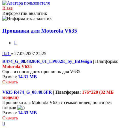
Blaze
Информатик-аналитик
Прошивки для Motorola V635
Цитата
Непрочитанное
#1
»
27.05.2007 22:25
сообщение
R474_G_08.48.90R_01_LP002E_by_InDesign
| Платформа:
Motorola V635
Одна из последних прошивок для V635
Размер:
14.31 MB
Скачать
V635 R474_G_08.48.6FR
| Платформа:
176*220 (32 МБ
модели)
Прошивка для Motorola V635 с семкой видео, почти без
глюков
Размер:
14.33 MB
Скачать
Вернуться
к