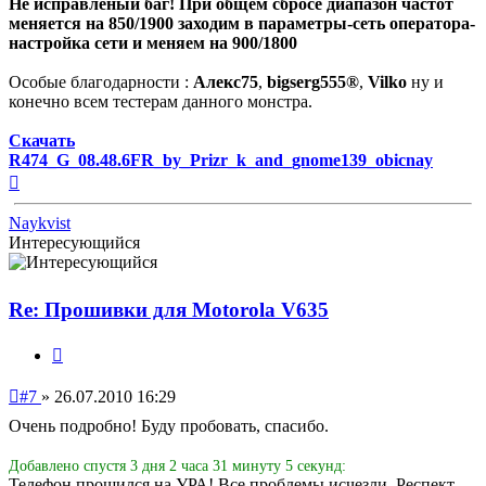
Не исправленый баг! При общем сбросе диапазон частот
меняется на 850/1900 заходим в параметры-сеть оператора-
настройка сети и меняем на 900/1800
Особые благодарности :
Алекс75
,
bigserg555®
,
Vilko
ну и
конечно всем тестерам данного монстра.
Скачать
R474_G_08.48.6FR_by_Prizr_k_and_gnome139_obicnay
Вернуться
к
началу
Naykvist
Интересующийся
Re: Прошивки для Motorola V635
Цитата
Непрочитанное
#7
»
26.07.2010 16:29
сообщение
Очень подробно! Буду пробовать, спасибо.
Добавлено спустя 3 дня 2 часа 31 минуту 5 секунд:
Телефон прошился на УРА! Все проблемы исчезли. Респект