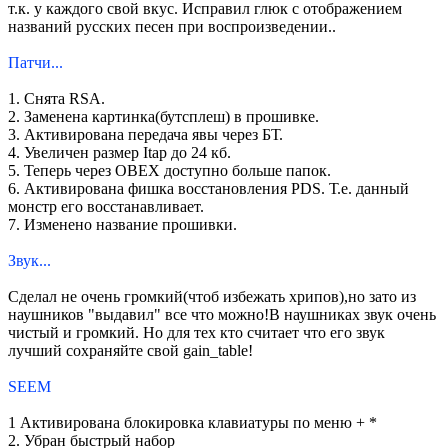
т.к. у каждого свой вкус. Исправил глюк с отображением
названий русских песен при воспроизведении..
Патчи...
1. Снята RSA.
2. Заменена картинка(бутсплеш) в прошивке.
3. Активирована передача явы через БТ.
4. Увеличен размер Itap до 24 кб.
5. Теперь через OBEX доступно больше папок.
6. Активирована фишка восстановления PDS. Т.е. данный
монстр его восстанавливает.
7. Изменено название прошивки.
Звук...
Сделал не очень громкий(чтоб избежать хрипов),но зато из
наушников "выдавил" все что можно!В наушниках звук очень
чистый и громкий. Но для тех кто считает что его звук
лучший сохраняйте свой gain_table!
SEEM
1 Активирована блокировка клавиатуры по меню + *
2. Убран быстрый набор