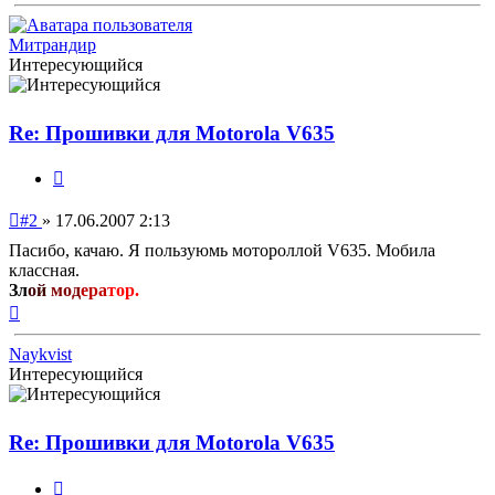
началу
Митрандир
Интересующийся
Re: Прошивки для Motorola V635
Цитата
Непрочитанное
#2
»
17.06.2007 2:13
сообщение
Пасибо, качаю. Я пользуюмь мотороллой V635. Мобила
классная.
Зл
ой
мод
ера
тор.
Вернуться
к
началу
Naykvist
Интересующийся
Re: Прошивки для Motorola V635
Цитата