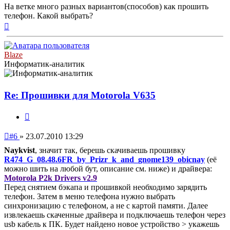
На ветке много разных вариантов(способов) как прошить
телефон. Какой выбрать?
Вернуться
к
началу
Blaze
Информатик-аналитик
Re: Прошивки для Motorola V635
Цитата
Непрочитанное
#6
»
23.07.2010 13:29
сообщение
Naykvist
, значит так, берешь скачиваешь прошивку
R474_G_08.48.6FR_by_Prizr_k_and_gnome139_obicnay
(её
можно шить на любой бут, описание см. ниже) и драйвера:
Motorola P2k Drivers v2.9
Перед снятием бэкапа и прошивкой необходимо зарядить
телефон. Затем в меню телефона нужно выбрать
синхронизацию с телефоном, а не с картой памяти. Далее
извлекаешь скаченные драйвера и подключаешь телефон через
usb кабель к ПК. Будет найдено новое устройство > укажешь