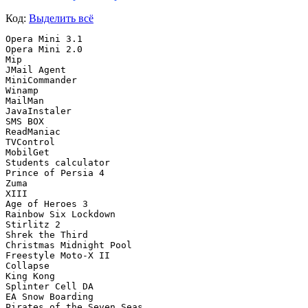
Код:
Выделить всё
Opera Mini 3.1

Opera Mini 2.0

Mip

JMail Agent

MiniCommander

Winamp

MailMan

JavaInstaler

SMS BOX

ReadManiac

TVControl

MobilGet

Students calculator

Prince of Persia 4

Zuma

XIII

Age of Heroes 3

Rainbow Six Lockdown

Stirlitz 2

Shrek the Third

Christmas Midnight Pool

Freestyle Moto-X II

Collapse

King Kong

Splinter Cell DA

EA Snow Boarding

Pirates of the Seven Seas
