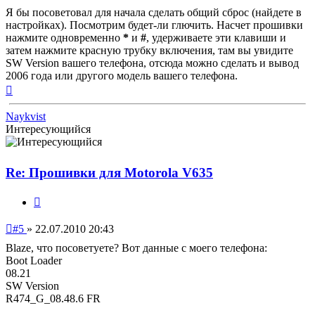
сообщение
Я бы посоветовал для начала сделать общий сброс (найдете в
настройках). Посмотрим будет-ли глючить. Насчет прошивки
нажмите одновременно
*
и
#
, удерживаете эти клавиши и
затем нажмите красную трубку включения, там вы увидите
SW Version вашего телефона, отсюда можно сделать и вывод
2006 года или другого модель вашего телефона.
Вернуться
к
началу
Naykvist
Интересующийся
Re: Прошивки для Motorola V635
Цитата
Непрочитанное
#5
»
22.07.2010 20:43
сообщение
Blaze, что посоветуете? Вот данные с моего телефона:
Boot Loader
08.21
SW Version
R474_G_08.48.6 FR