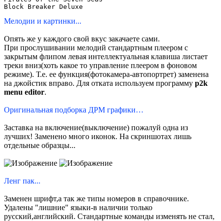
Block Breaker Deluxe
Мелодии и картинки...
Опять же у каждого свой вкус закачаете сами.
При прослушивании мелодий стандартным плеером с
закрытым флипом левая интеллектуальная клавиша листает
треки вниз(хоть какое то управление плеером в фоновом
режиме). Т.е. ее функция(фотокамера-автопортрет) заменена
на джойстик вправо. Для отката используем программу
p2k
menu editor
.
Оригинальная подборка ДРМ графики…
Заставка на включение(выключение) пожалуй одна из
лучших! Заменено много иконок. На скриншотах лишь
отдельные образцы...
Ленг пак...
Заменен шрифт,а так же типы номеров в справочнике.
Удалены "лишние" языки-в наличии только
русский,английский. Стандартные команды изменять не стал,