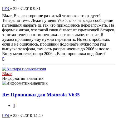
Непрочитанное
#3
»
22.07.2010 9:31
сообщение
Blaze, Вы всесторонне развитый человек - это радует!
Теперь по теме. Лежит у меня V635, глючит когда сообщение
пытаешься набрать да так что приходилось перезагружать. На
форумах читал, что такой глюк бывает от сдыхающей батареи,
запитал телефон от источника - и тоже самое, глючит. Я
думаю прошивку ему нужно перезалить. Но есть проблема,
если я не ошибаюсь, прошивки подбирать нужно под год
выпуска телефона, там есть разграничение до 2006 и после.
Вот у меня телефон до 2006 г. Ваша прошивка подойдет?
Вернуться
к
началу
Blaze
Информатик-аналитик
Re: Прошивки для Motorola V635
Цитата
Непрочитанное
#4
»
22.07.2010 14:49