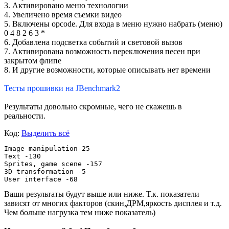
3. Активировано меню технологии
4. Увеличено время съемки видео
5. Включены opcode. Для входа в меню нужно набрать (меню)
0 4 8 2 6 3 *
6. Добавлена подсветка событий и световой вызов
7. Активирована возможность переключения песен при
закрытом флипе
8. И другие возможности, которые описывать нет времени
Тесты прошивки на JBenchmark2
Результаты довольно скромные, чего не скажешь в
реальности.
Код:
Выделить всё
Image manipulation-25

Text -130

Sprites, game scene -157

3D transformation -5

User interface -68
Ваши результаты будут выше или ниже. Т.к. показатели
зависят от многих факторов (скин,ДРМ,яркость дисплея и т.д.
Чем больше нагрузка тем ниже показатель)