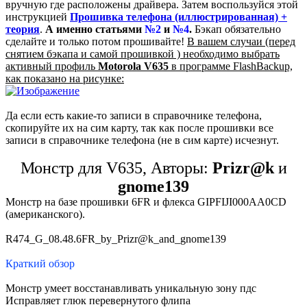
вручную где расположены драйвера. Затем воспользуйся этой
инструкцией
Прошивка телефона (иллюстрированная) +
теория
.
А именно статьями
№2
и
№4
.
Бэкап обязательно
сделайте и только потом прошивайте!
В вашем случаи (перед
снятием бэкапа и самой прошивкой ) необходимо выбрать
активный профиль
Motorola V635
в программе FlashBackup,
как показано на рисунке:
Да если есть какие-то записи в справочнике телефона,
скопируйте их на сим карту, так как после прошивки все
записи в справочнике телефона (не в сим карте) исчезнут.
Монстр для V635, Авторы:
Prizr@k
и
gnome139
Монстр на базе прошивки 6FR и флекса GIPFIJI000AA0CD
(американского).
R474_G_08.48.6FR_by_Prizr@k_and_gnome139
Краткий обзор
Монстр умеет восстанавливать уникальную зону пдс
Исправляет глюк перевернутого флипа